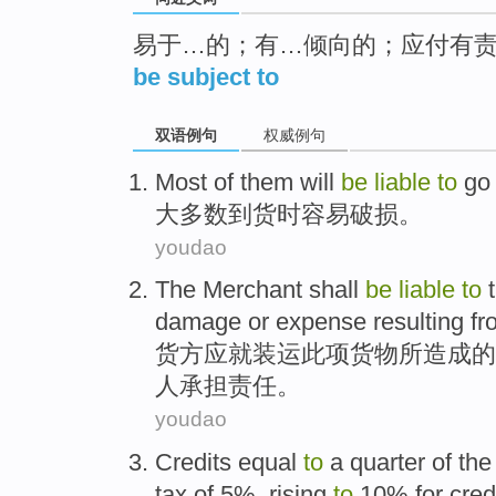
易于…的；有…倾向的；应付有
be subject to
双语例句
权威例句
Most
of them will
be
liable
to
go
大多数
到货时
容易
破损
。
youdao
The Merchant
shall
be
liable
to
damage
or
expense
resulting
fr
货
方
应
就
装运
此项货物
所造成
的
人
承担责任
。
youdao
Credits
equal
to
a quarter
of
the
tax
of 5%, rising
to
10%
for
cred