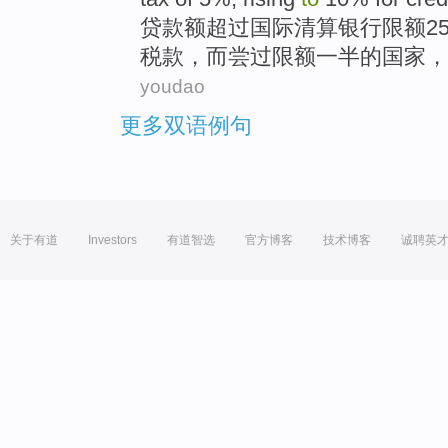
贷款额
超过国际
清算
银行
限额
2
税款
，而尝过限额
一半
的
国家，
youdao
更多双语例句
关于有道
Investors
有道智选
官方博客
技术博客
诚聘英