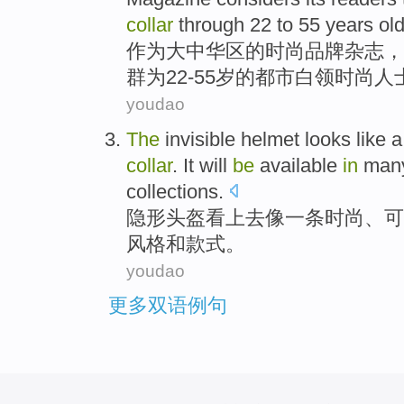
collar
through
22
to 55
years ol
作为
大中华区的
时尚
品牌
杂志
，
群
为
22
-
55岁
的都市
白领
时尚人
youdao
The
invisible
helmet
looks
like
a
collar
.
It
will
be
available
in
man
collections.
隐形
头盔
看上去
像
一条
时尚
、
可
风格
和款式。
youdao
更多双语例句