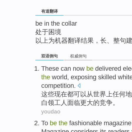
top
有道翻译
be in the collar
处于困境
以上为机器翻译结果，长、整句
双语例句
权威例句
These
can
now
be
delivered
ele
the
world
, exposing
skilled
whit
competition
.
这些
现在
都
可以
从
世界上
任何
地
白领
工人面临
更
大的竞争。
youdao
To
be
the
fashionable
magazine
Magazine considers
its
readers