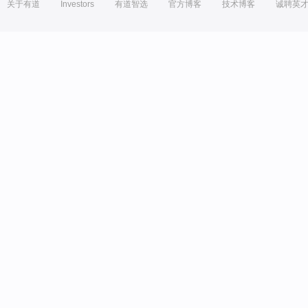
关于有道
Investors
有道智选
官方博客
技术博客
诚聘英