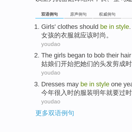
双语例句
原声例句
权威例句
Girls
'
clothes
should
be
in
style
.
女孩
的
衣服
就
应该
时尚
。
youdao
The girls
began to
bob
their
hair
姑娘
们
开始
把
她们
的
头发
剪成时
youdao
Dresses
may
be
in
style
one ye
今年很
入时
的服装
明年
就要
过时
youdao
更多双语例句