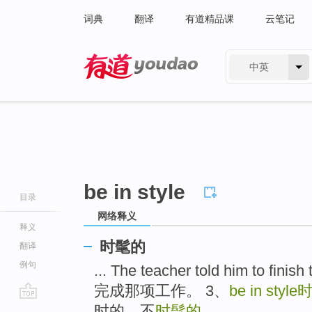
词典
翻译
有道精品课
云笔记
中英
有道 - 网易旗下搜索
be in style
目录
网络释义
释义
时髦的
翻译
例句
... The teacher told him to fi
完成那项工作。 3、
be in style
go
时的，不
时髦的
...