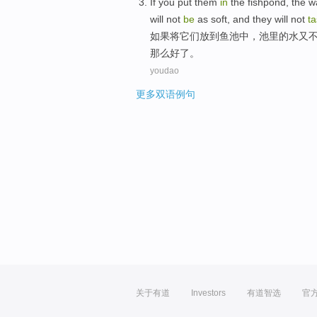
If
you put
them
in
the
fishpond
,
the
w
will
not
be
as soft
,
and they
will
not
ta
如果
将
它们
放到
鱼池
中，池里
的
水
又
那么
好
了。
youdao
更多双语例句
关于有道
Investors
有道智选
官