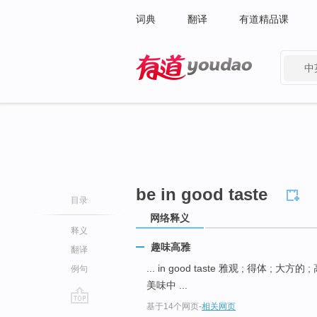
词典
翻译
有道精品课
中
有道 - 网易旗下搜索
be in good taste
目录
网络释义
释义
趣味高雅
翻译
... in good taste 雅观 ; 得体 ; 大方的 
例句
美味中 ...
基于14个网页
-
相关网页
go