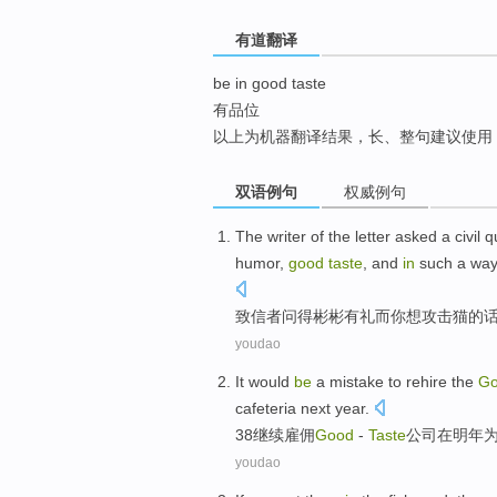
top
有道翻译
be in good taste
有品位
以上为机器翻译结果，长、整句建议使用
双语例句
权威例句
The
writer
of the letter
asked
a civil 
humor
,
good
taste
, and
in
such
a way
致信者
问
得彬彬
有礼
而
你
想
攻击
猫
的
youdao
It
would
be
a
mistake
to rehire
the
Go
cafeteria
next
year.
38
继续
雇佣
Good
-
Taste
公司
在
明年
youdao