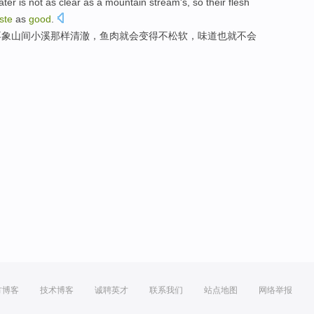
ater
is
not
as
clear
as a
mountain
stream
's,
so their flesh
ste
as
good
.
不
象山间
小溪
那样
清澈
，
鱼肉
就
会
变得不
松软
，
味道
也
就
不会
方博客
技术博客
诚聘英才
联系我们
站点地图
网络举报