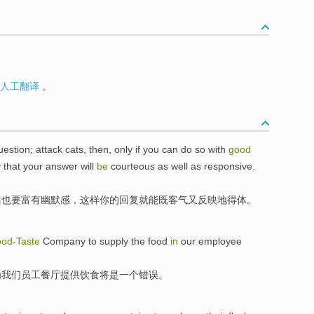
人工翻译
。
question;
attack
cats
, then,
only
if
you
can
do
so with
good
 that
your
answer
will
be
courteous
as well as responsive.
话
也
要
富有幽默感
，
这样
你
的
回复
就能
既
客气又反映地
得体
。
od-
Taste
Company
to
supply
the
food
in
our
employee
为
我们
员工
餐厅
提供
饮食
将
是
一个
错误
。