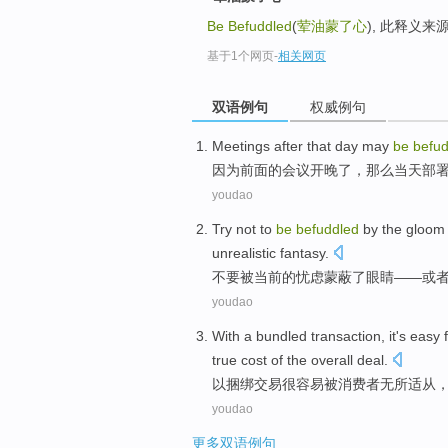
Be Befuddled
(
荤油蒙了心
), 此释义
基于1个网页
-
相关网页
双语例句
权威例句
Meetings
after
that
day
may
be
befud
因为
前面的
会议
开
晚了
，那么
当天
部
youdao
Try not
to
be
befuddled
by
the
gloom 
unrealistic
fantasy
.
不要
被
当前
的
忧虑
蒙蔽
了
眼睛——
或
youdao
With a
bundled
transaction
,
it's easy
f
true
cost
of
the
overall
deal
.
以
捆绑
交易
很
容易被
消费者
无所适从
youdao
更多双语例句