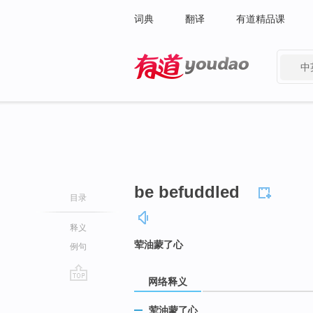
词典
翻译
有道精品课
中
有道 - 网易旗下搜索
be befuddled
目录
释义
荤油蒙了心
例句
网络释义
go
top
荤油蒙了心