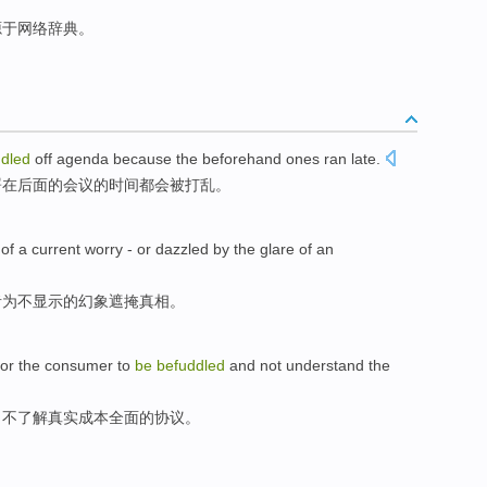
来源于网络辞典。
dled
off agenda
because
the beforehand ones ran
late
.
署
在后面
的会议的时间
都会
被
打乱
。
of a
current
worry
-
or
dazzled
by the glare
of
an
者
为不显示的
幻象
遮掩真相。
or the
consumer
to
be
befuddled
and
not
understand
the
，
不
了解
真实
成本
全面
的
协议。