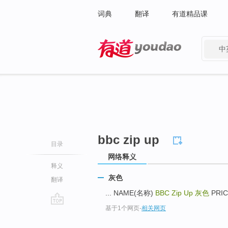
词典
翻译
有道精品课
中
有道 - 网易旗下搜索
bbc zip up
目录
网络释义
释义
灰色
翻译
... NAME(名称)
BBC Zip Up
灰色
PRIC
基于1个网页
-
相关网页
go
top