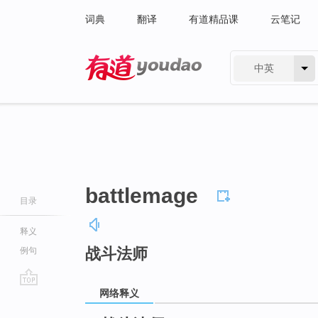
词典
翻译
有道精品课
云笔记
中英
有道 - 网易旗下搜索
battlemage
目录
释义
战斗法师
例句
网络释义
go
top