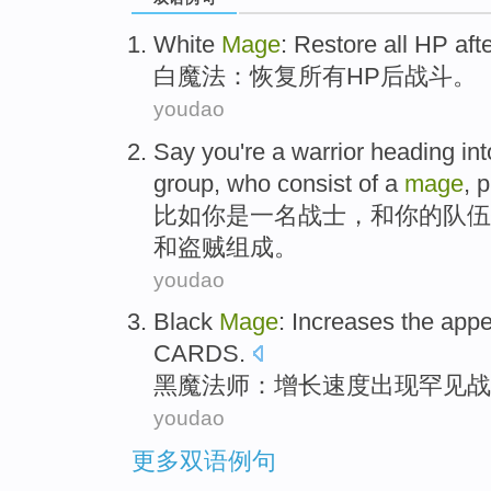
White
Mage
:
Restore
all
HP
aft
白
魔法
：
恢复
所有
HP
后
战斗
。
youdao
Say
you
're
a
warrior
heading int
group
, who
consist of a
mage
,
p
比如
你
是
一
名战士
，
和
你
的
队伍
和
盗贼组成
。
youdao
Black
Mage
:
Increases
the
appe
CARDS
.
黑
魔法师
：
增长
速度
出现
罕见
战
youdao
更多双语例句