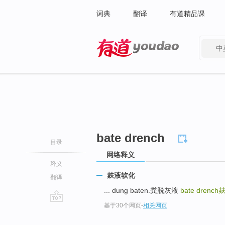
词典
翻译
有道精品课
中
有道 - 网易旗下搜索
bate drench
目录
网络释义
释义
麸液软化
翻译
... dung baten.粪脱灰液
bate drench
基于30个网页
-
相关网页
go
top