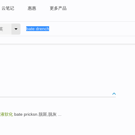
云笔记
惠惠
更多产品
英
麸液软化
bate pricksn.脱斑,脱灰 ...