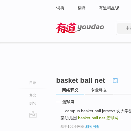
词典
翻译
有道精品课
中
有道 - 网易旗下搜索
basket ball net
目录
网络释义
专业释义
释义
篮球网
例句
... campus basket ball jersey
某幼儿园
basket ball net
篮球网
...
go
基于102个网页
-
相关网页
top