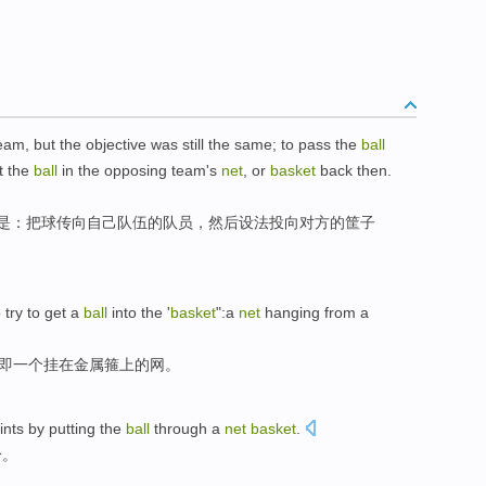
eam
,
but
the objective
was
still the same; to pass
the
ball
t
the
ball
in the
opposing
team
's
net
, or
basket
back
then
.
是
：
把
球
传向
自己
队伍
的
队员
，
然后
设法投向
对方
的筐子
o
try to get a
ball
into
the '
basket
":
a
net
hanging from
a
，即
一个
挂
在
金属
箍上
的
网
。
ints
by
putting
the
ball
through a
net
basket
.
分
。