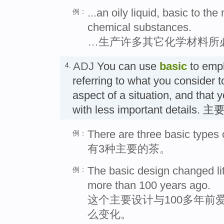
...an oily liquid, basic to th
例：
chemical substances.
…生产许多其它化学材料所
ADJ
You can use
basic
to emph
4.
referring to what you consider 
aspect of a situation, and that
with less important details. 
There are three basic types o
例：
有3种主要的茶。
The basic design changed lit
例：
more than 100 years ago.
这个主要设计与100多年前
么变化。