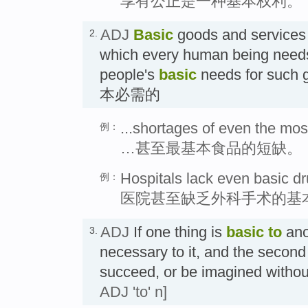
享有公正是一种基本权利。
ADJ
Basic
goods and services 
2.
which every human being needs.
people's
basic
needs for such 
本必需的
...shortages of even the most
例：
…甚至最基本食品的短缺。
Hospitals lack even basic dr
例：
医院甚至缺乏外科手术的基
ADJ
If one thing is
basic
to
anot
3.
necessary to it, and the second 
succeed, or be imagined wit
ADJ 'to' n]