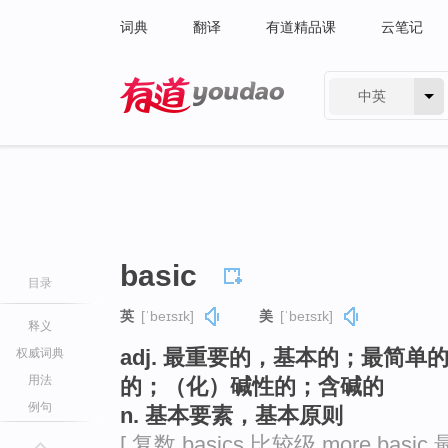
词典
翻译
有道精品课
云笔记
中英
有道 - 网易旗下搜索
basic
目录
英
[ˈbeɪsɪk]
美
[ˈbeɪsɪk]
释义
adj. 最重要的，基本的；最简
权威词典
用法
的；（化）碱性的；含碱的
例句
n. 基本要素，基本原则
[ 复数 basics 比较级 more basic 最