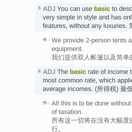
ADJ
You can use
basic
to desc
5.
very simple in style and has on
features, without any luxurie
We provide 2-person tents 
例：
equipment.
我们提供双人帐篷以及简单
ADJ
The
basic
rate of income t
6.
most common rate, which appli
average incomes. (所得税
All this is to be done without
例：
of taxation.
所有这一切将在没有大幅度
行。