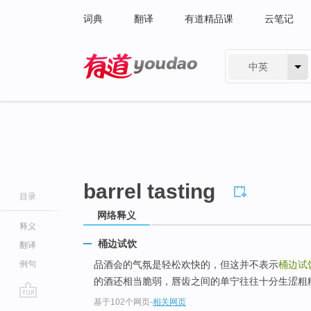
词典
翻译
有道精品课
云笔记
中英
有道 - 网易旗下搜索
barrel tasting
目录
网络释义
释义
桶边试饮
翻译
例句
品酒会的气氛是轻松欢快的，但这并不表示
桶边试
的酒还相当脆弱，唇齿之间的单宁往往十分生涩粗
基于102个网页
-
相关网页
go