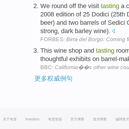
We round off the visit
tasting
a c
2008 edition of 25 Dodici (25th
beer) and two barrels of Sedici 
strong, dark barley wine).
FORBES:
Birra del Borgo: Coming 
This wine shop and
tasting
room
thoughtful exhibits on barrel-m
BBC:
California��s other wine cou
更多权威例句
关于有道
Investors
有道智选
官方博客
技术博客
诚聘英