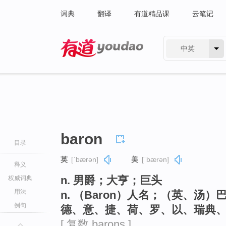
词典
翻译
有道精品课
云笔记
中英
有道 - 网易旗下搜索
baron
目录
英
[ˈbærən]
美
[ˈbærən]
释义
n. 男爵；大亨；巨头
权威词典
用法
n. （Baron）人名；（英、汤
例句
德、意、捷、荷、罗、以、瑞典
[ 复数 barons ]