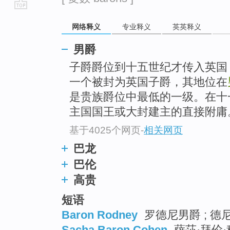
go
网络释义
专业释义
英英释义
top
男爵
子爵爵位到十五世纪才传入英国
一个被封为英国子爵，其地位在
是贵族爵位中最低的一级。在十
主国国王或大封建主的直接附庸
基于4025个网页
-
相关网页
巴龙
巴伦
高贵
短语
Baron Rodney
罗德尼男爵 ; 德
Sacha Baron Cohen
萨莎·拜伦·科