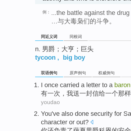
...the battle against the dru
例：
…与大毒枭们的斗争。
同近义词
同根词
n. 男爵；大亨；巨头
tycoon
,
big boy
双语例句
原声例句
权威例句
I
once
carried
a
letter
to
a
baron
有一次
，
我
送
一封信
给
一个
那样
youdao
You
've
also
done
security
for S
character or out?
你
还
负责了萨夏
男爵
科恩
的
安全