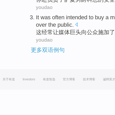
youdao
It
was
often
intended to
buy a
m
over the
public
.
这
经常
让
媒体
巨头向
公众
施加了
youdao
更多双语例句
关于有道
Investors
有道智选
官方博客
技术博客
诚聘英