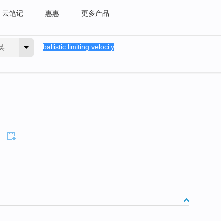
云笔记
惠惠
更多产品
英