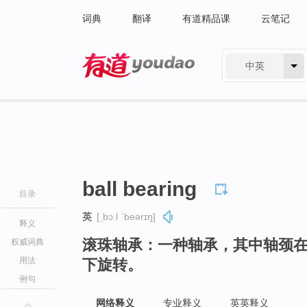
词典
翻译
有道精品课
云笔记
中英
有道 - 网易旗下搜索
ball bearing
目录
英
[ˌbɔːl ˈbeərɪŋ]
释义
滚珠轴承：一种轴承，其中轴颈
权威词典
用法
下旋转。
例句
网络释义
专业释义
英英释义