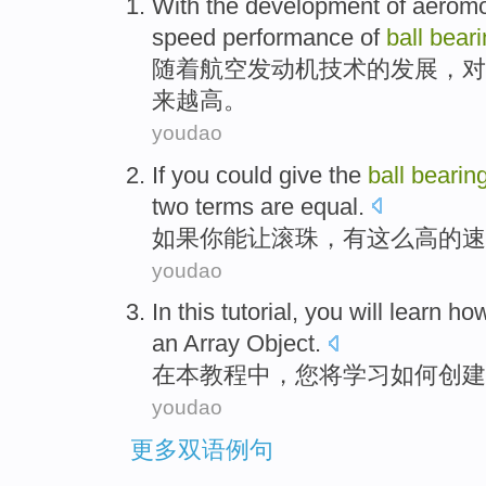
With
the
development
of
aeromo
speed
performance
of
ball
beari
随着
航空
发动机
技术
的
发展
，
对
来越
高
。
youdao
If
you
could
give
the
ball
bearin
two
terms
are equal
.
如果
你
能
让
滚珠
，有
这么
高
的
速
youdao
In
this
tutorial
,
you
will
learn
how
an Array
Object
.
在
本
教程中
，
您
将
学习
如何
创建
youdao
更多双语例句