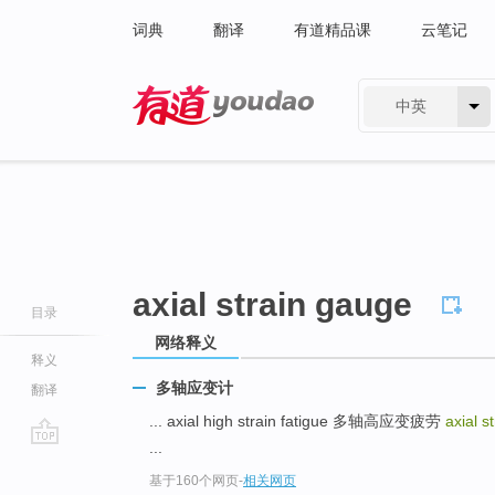
词典
翻译
有道精品课
云笔记
中英
有道 - 网易旗下搜索
axial strain gauge
目录
网络释义
释义
多轴应变计
翻译
... axial high strain fatigue 多轴高应变疲劳
axial 
...
go
基于160个网页
-
相关网页
top