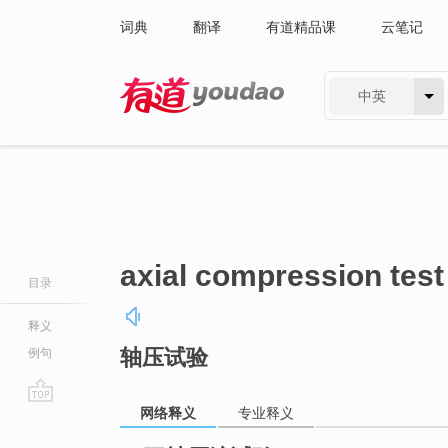
词典
翻译
有道精品课
云笔记
中英
有道 - 网易旗下搜索
axial compression test
目录
释义
轴压试验
例句
网络释义
专业释义
go
top