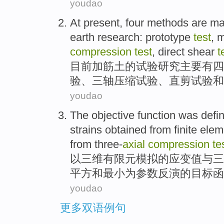
youdao
At present
,
four
methods
are
ma
earth
research
:
prototype
test
,
m
compression
test
,
direct
shear
t
目前
加筋土的
试验
研究
主要
有
四
验、三
轴
压缩
试验、
直
剪
试验
和
youdao
The
objective
function
was
defi
strains
obtained from
finite ele
from
three-
axial
compression
te
以
三维
有限元
模拟的
应变
值
与
三
平方和
最小
为
参数反演
的
目标
函
youdao
更多双语例句