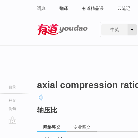
词典
翻译
有道精品课
云笔记
中英
有道 - 网易旗下搜索
axial compression rati
目录
释义
轴压比
例句
网络释义
专业释义
go
top