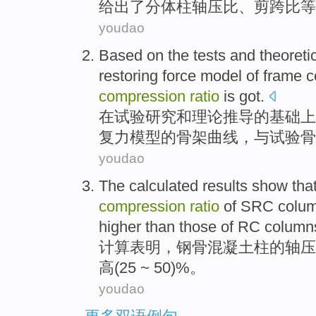
给出了
分体
柱
轴
压
比
、
剪
跨
比等
youdao
Based
on
the
tests
and
theoreti
restoring
force
model
of
frame
c
compression
ratio
is
got
.
在
试验
研究
和
理论
推导
的
基础
上
复
力
模型
的
骨架
曲线
，
与
试验骨
youdao
The calculated
results show
tha
compression
ratio
of
SRC
colu
higher
than
those of
RC
column
计算
表明
，钢骨
混凝土
柱
的
轴
压
高
(25 ~ 50)%。
youdao