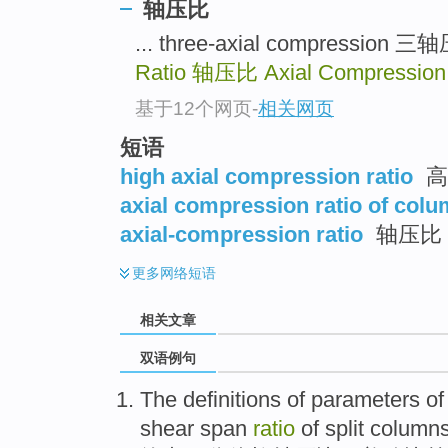
轴压比
... three-axial compressio
Ratio
轴压比
Axial Compression
基于12个网页
-
相关网页
短语
high axial compression ratio
高
axial compression ratio of col
axial-compression ratio
轴压比
更多
网络短语
相关文章
双语例句
The
definitions
of
parameters
o
shear
span
ratio
of
split
column