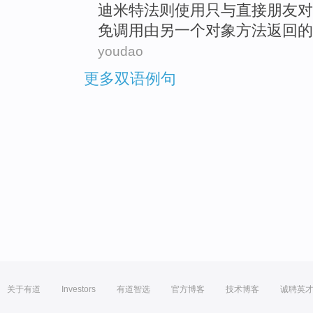
迪米特
法则
使用
只
与
直接
朋友
对
免
调用
由
另
一个
对象
方法
返回
的
youdao
更多双语例句
关于有道
Investors
有道智选
官方博客
技术博客
诚聘英