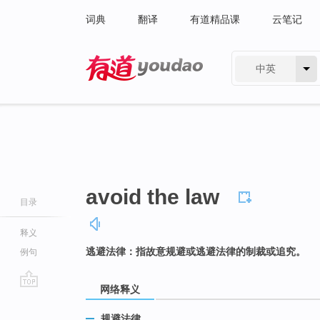
词典
翻译
有道精品课
云笔记
中英
有道 - 网易旗下搜索
avoid the law
目录
释义
逃避法律：指故意规避或逃避法律的制裁或追究。
例句
网络释义
go
top
规避法律