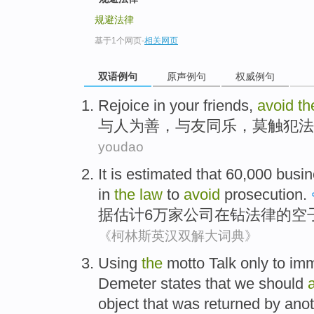
规避法律
基于1个网页
-
相关网页
双语例句
原声例句
权威例句
Rejoice
in
your friends
,
avoid
t
与人为善
，
与
友
同乐，莫触犯
法
youdao
It is estimated
that 60,000
busi
in
the
law
to
avoid
prosecution
.
据
估计6万家
公司
在
钻
法律
的
空
《柯林斯英汉双解大词典》
Using
the
motto
Talk
only
to
imm
Demeter
states that
we
should
object
that was
returned
by
anot