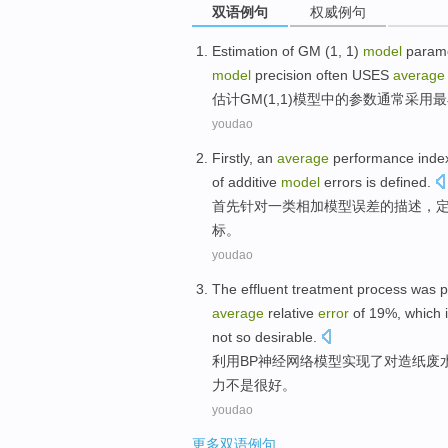
双语例句
权威例句
Estimation
of
GM
(
1
, 1)
model
param
model
precision
often
USES
average
估计
GM
(
1
,1)
模型
中的参数
通常
采用
最
youdao
Firstly
, an
average
performance
inde
of
additive
model
errors
is
defined
.
首先针对
一类
相加
模型
误差
的描述，
标
。
youdao
The effluent
treatment
process
was
p
average
relative
error
of 19%, which
not
so
desirable
.
利用
BP
神经
网络
模型
实现了
对
造纸废
力
不是
很好。
youdao
更多双语例句