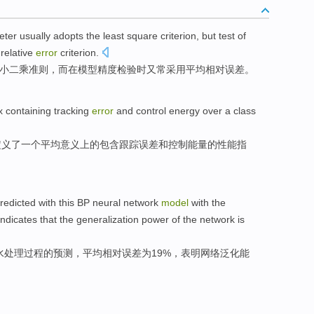
eter
usually
adopts
the
least
square
criterion
,
but
test
of
relative
error
criterion
.
小
二乘
准则
，
而
在模型
精度
检验
时又
常
采用
平均
相对
误差
。
x
containing
tracking
error
and
control
energy
over
a
class
定义了
一个
平均
意义上
的
包含
跟踪
误差
和
控制
能量
的
性能
指
redicted
with this BP
neural
network
model
with the
indicates that
the
generalization
power
of the
network
is
水
处理
过程
的
预测
，
平均
相对
误差
为19%，
表明
网络
泛化
能