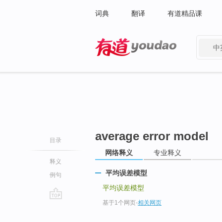
词典
翻译
有道精品课
中
有道 - 网易旗下搜索
average error model
目录
网络释义
专业释义
释义
平均误差模型
例句
平均误差模型
基于1个网页
-
相关网页
go
top