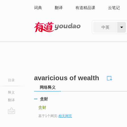
词典
翻译
有道精品课
云笔记
中英
有道 - 网易旗下搜索
avaricious of wealth
目录
网络释义
释义
贪财
翻译
贪财
基于1个网页
-
相关网页
go
top