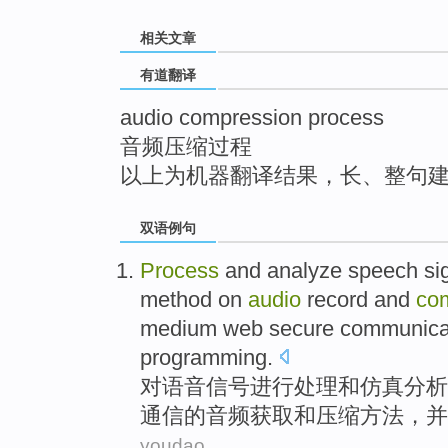
top
相关文章
有道翻译
audio compression process
音频压缩过程
以上为机器翻译结果，长、整句
双语例句
Process
and
analyze
speech
si
method
on
audio
record
and
co
medium
web
secure
communica
programming
.
对
语音
信号
进行
处理
和
仿真
分析
通信
的
音频
获取和
压缩
方法
，
并
youdao