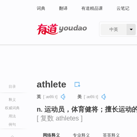
词典
翻译
有道精品课
云笔记
中英
有道 - 网易旗下搜索
athlete
目录
英
[ˈæθliːt]
美
[ˈæθliːt]
释义
n. 运动员，体育健将；擅长运动
权威词典
用法
[ 复数 athletes ]
例句
网络释义
专业释义
英英释义