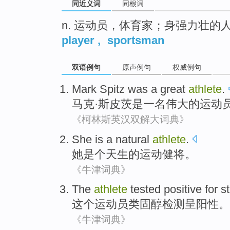
同近义词
同根词
n. 运动员，体育家；身强力壮的
player
,
sportsman
双语例句
原声例句
权威例句
Mark
Spitz
was
a
great
athlete
.
马克
·斯皮
茨
是
一名
伟大的
运动
《柯林斯英汉双解大词典》
She
is a
natural
athlete
.
她
是个
天生
的
运动健将
。
《牛津词典》
The
athlete
tested
positive
for s
这个
运动员
类固醇
检测
呈阳性
。
《牛津词典》