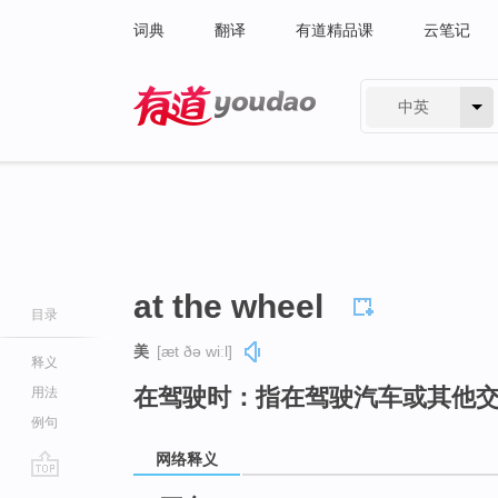
词典
翻译
有道精品课
云笔记
中英
有道 - 网易旗下搜索
at the wheel
目录
美
[æt ðə wiːl]
释义
在驾驶时：指在驾驶汽车或其他
用法
例句
网络释义
go