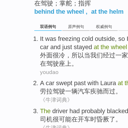
在驾驶；掌舵；指挥
behind the wheel
,
at the helm
双语例句
原声例句
权威例句
It was
freezing cold
outside
,
so
car
and
just
stayed
at
the
wheel
外面
很
冷
，
所以
当
我们
经过
一家
在
驾驶座
上
。
youdao
A
car
swept
past
with
Laura
at
t
劳拉
驾驶
一
辆汽车
疾驰而
过
。
《牛津词典》
The
driver
had
probably
blacke
司机
很可能
在
开车
时昏厥
了。
《牛津词典》