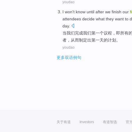
youdao
I
won't know until
after
we
finish
our
f
attendees
decide
what
they
want to
d
day.
当
我们
完成
我们
第一
个议程，即
所有
者，从而
制定
出第一天的
计划
。
youdao
更多双语例句
关于有道
Investors
有道智选
官