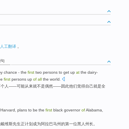
人工翻译
。
例句
by chance
- the
first
two
persons
to
get
up
at
the dairy-
he
first
persons up
of
all
the world
.
两
个人
——
可能
从来就
不是
偶然
——
因此
他们
觉得
自己就是
全
Harvard
,
plans
to be
the
first
black
governor
of
Alabama
,
的
戴维斯
先生正
计划
成为
阿拉巴马州的第一位
黑人
州长
。