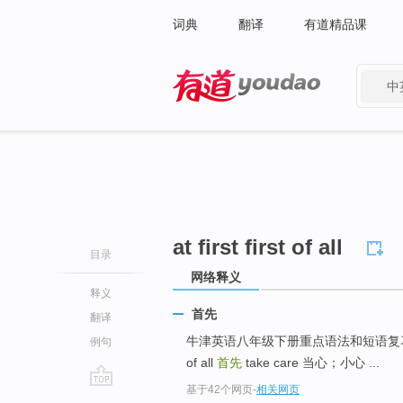
词典
翻译
有道精品课
中
有道 - 网易旗下搜索
at first first of all
目录
网络释义
释义
首先
翻译
牛津英语八年级下册重点语法和短语复习归纳 (3) ..
例句
of all
首先
take care 当心；小心 ...
基于42个网页
-
相关网页
go