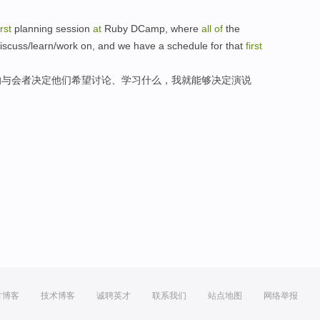
irst
planning
session
at
Ruby DCamp, where
all
of
the
iscuss
/
learn
/work on, and
we have a schedule for
that
first
的
与会者
决定
他们
希望
讨论
、
学习
什么
，
我
就能够决定演说
方博客
技术博客
诚聘英才
联系我们
站点地图
网络举报