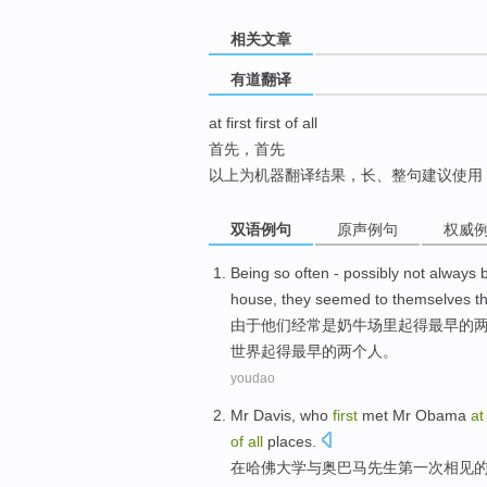
top
相关文章
有道翻译
at first first of all
首先，首先
以上为机器翻译结果，长、整句建议使用
双语例句
原声例句
权威
Being
so
often
-
possibly
not
always
house
,
they
seemed
to
themselves
t
由于他们
经常
是
奶牛场
里起得最早的
世界
起
得
最早
的
两个人。
youdao
Mr
Davis
, who
first
met
Mr Obama
at
of
all
places.
在
哈佛大学与
奥
巴马
先生
第一
次
相见