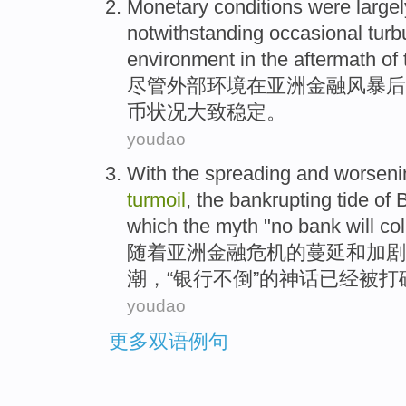
Monetary
conditions
were largel
notwithstanding
occasional
turb
environment
in
the aftermath
of
尽管
外部
环境
在
亚洲
金融
风暴
后
币
状况
大致
稳定
。
youdao
With the
spreading
and
worseni
turmoil
,
the
bankrupting
tide of
which the
myth
"no
bank
will
co
随着
亚洲
金融
危机
的
蔓延
和
加剧
潮，“
银行
不倒
”
的
神话
已经
被
打
youdao
更多双语例句