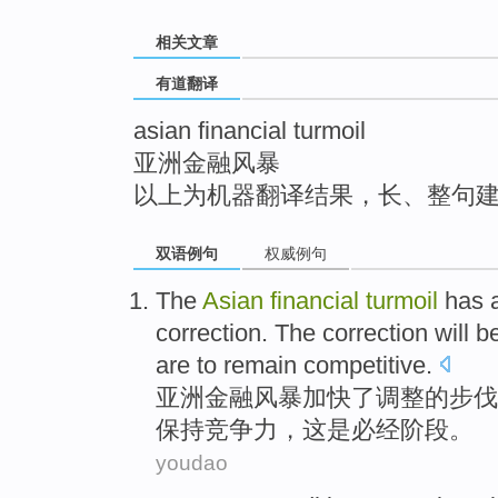
top
相关文章
有道翻译
asian financial turmoil
亚洲金融风暴
以上为机器翻译结果，长、整句
双语例句
权威例句
The
Asian
financial
turmoil
has 
correction
. The
correction
will
b
are
to
remain
competitive
.
亚洲
金融
风暴
加快
了
调整
的
步伐
保持
竞争力
，
这
是
必经阶段。
youdao