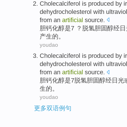
Cholecalciferol
is
produced
by
i
dehydrocholesterol with ultravio
from
an
artificial
source
.
胆
钙化醇
是
7 ？脱氢胆固醇
经
日
产生
的。
youdao
Cholecalciferol
is
produced
by
i
dehydrocholesterol
with ultravio
from
an
artificial
source
.
胆钙化醇
是
7脱氢胆固醇经日光
生
的。
youdao
更多双语例句