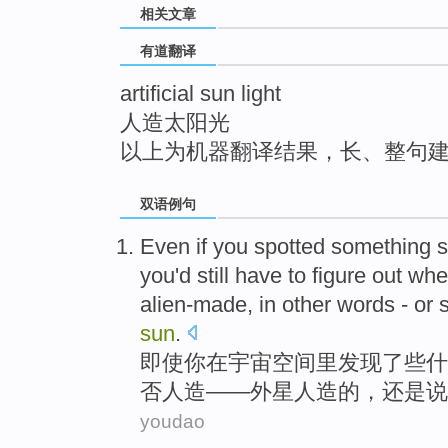
相关文章
top
有道翻译
artificial sun light
人造太阳光
以上为机器翻译结果，长、整句
双语例句
Even if
you
spotted
something
s
you
'd
still
have to figure out
whe
alien-made
, in other
words
- or
sun
.
即使
你
在
宇宙空间
里
发现了
些什
否
人造
——
外星
人造的，
还是
说
youdao