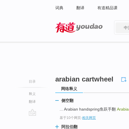
词典
翻译
有道精品课
中
有道 - 网易旗下搜索
arabian cartwheel
目录
网络释义
释义
侧空翻
翻译
... Arabian handspring鱼跃手翻
Arabia
基于10个网页
-
相关网页
go
top
阿拉伯翻