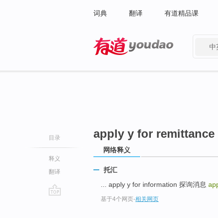
词典
翻译
有道精品课
中
有道 - 网易旗下搜索
apply y for remittance
目录
网络释义
释义
托汇
翻译
... apply y for information 探询消息
app
基于4个网页
-
相关网页
go
top