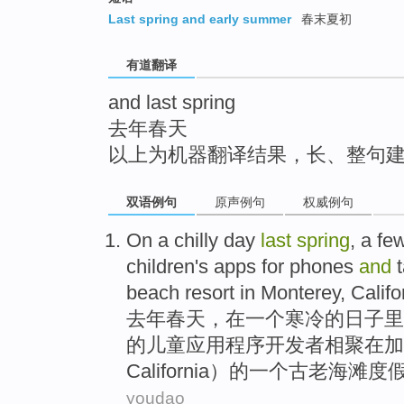
top
Last spring and early summer
春末夏初
有道翻译
and last spring
去年春天
以上为机器翻译结果，长、整句
双语例句
原声例句
权威例句
On
a
chilly
day
last
spring
, a
fe
children's
apps
for
phones
and
beach
resort
in Monterey
,
Califo
去年
春天
，
在
一
个
寒冷
的
日子里
的
儿童
应用程序
开发者
相聚
在
加
California
）的
一
个
古老
海滩
度
youdao