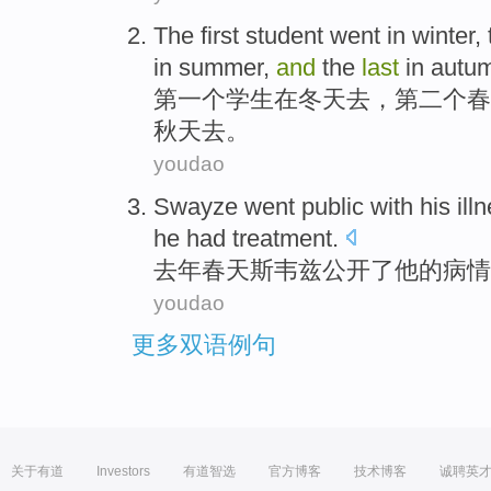
T
he first student went in winter
in summer,
and
the
last
in autu
第
一个学生在冬天去，第二个春
秋天去。
youdao
Swayze went
public
with
his
ill
he had
treatment
.
去年
春天
斯
韦
兹
公开
了
他
的
病情
youdao
更多双语例句
关于有道
Investors
有道智选
官方博客
技术博客
诚聘英