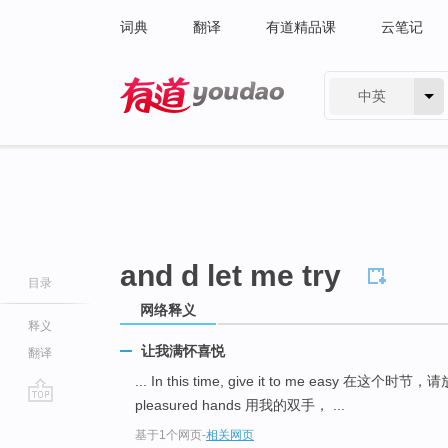
词典
翻译
有道精品课
云笔记
中英
有道 - 网易旗下搜索
and d let me try
目录
网络释义
释义
让我满怀喜悦
翻译
... In this time, give it to me easy 在这个时节
pleasured hands 用我的双手， ...
go
基于1个网页
-
相关网页
top