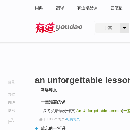
词典
翻译
有道精品课
云笔记
中英
有道 - 网易旗下搜索
an unforgettable lesso
目录
网络释义
释义
一堂难忘的课
翻译
例句
:::高考英语满分作文
An Unforgettable Lesson
(
一
基于1106个网页
-
相关网页
go
难忘的一堂课