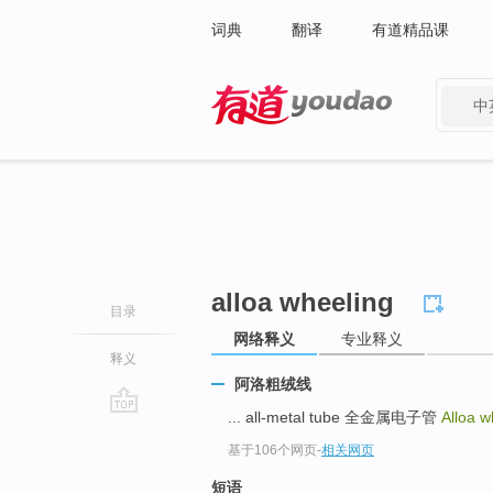
词典
翻译
有道精品课
中
有道 - 网易旗下搜索
alloa wheeling
目录
网络释义
专业释义
释义
阿洛粗绒线
... all-metal tube 全金属电子管
Alloa 
go
基于106个网页
-
相关网页
top
短语