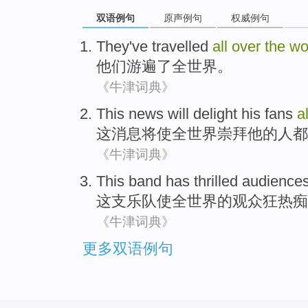
双语例句
原声例句
权威例句
They
've travelled
all
over
the
wo
他们
游遍
了
全世界
。
《牛津词典》
This
news
will
delight
his
fans
al
这
消息
将
使
全世界
崇拜
他
的人
都
《牛津词典》
This
band
has thrilled
audience
这
支乐队
使
全世界
的
观众
狂热
痴
《牛津词典》
更多双语例句