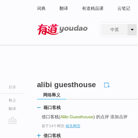
词典
翻译
有道精品课
云笔记
中英
有道 - 网易旗下搜索
alibi guesthouse
目录
网络释义
释义
藉口客栈
翻译
借口客栈(
Alibi Guesthouse
) 的点评 添加点评
基于14个网页
-
相关网页
go
top
借口客栈