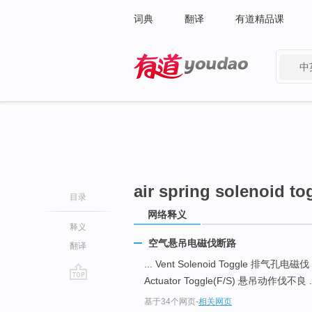
词典
翻译
有道精品课
中
有道 - 网易旗下搜索
air spring solenoid to
目录
网络释义
释义
空气悬吊电磁伐断路
翻译
... Vent Solenoid Toggle 排气孔电磁伐
Actuator Toggle(F/S) 悬吊动作伐不良 .
go
基于34个网页
-
相关网页
top