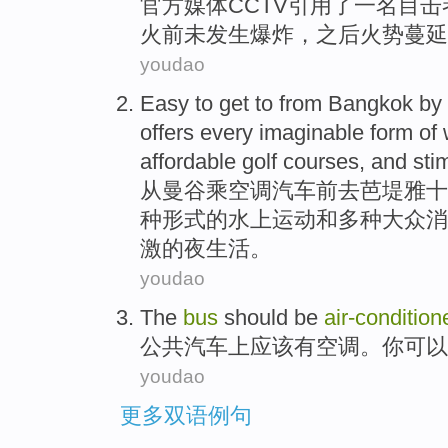
官方
媒体
CCTV
引用了一
名
目击
火
前
未
发生爆炸
，
之后
火势
蔓延
youdao
Easy
to get to
from
Bangkok
by
offers
every imaginable
form
of
affordable
golf
courses,
and
sti
从
曼谷
乘
空调
汽车
前去
芭
堤雅十
种
形式
的
水上
运动
和
多种大众消
激的夜生活。
youdao
The
bus
should be
air-condition
公共
汽车上
应该
有空调
。
你
可以
youdao
更多双语例句