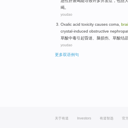
急性
肝
衰竭
能
导致
许多
并发症
，
包括
竭。
youdao
Oxalic
acid
toxicity
causes
coma
,
bra
crystal-induced
obstructive
nephropa
草酸
中毒
引起
昏迷
、
脑
损伤
、
草酸
结
youdao
更多双语例句
关于有道
Investors
有道智选
官