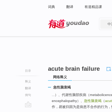
词典
翻译
有道精品课
中
有道 - 网易旗下搜索
acute brain failure
目录
网络释义
释义
急性脑衰竭
翻译
...）、代谢性脑部疾病（metabolicenc
例句
encephalopathy）、
急性脑衰竭
（
acut
作，易被归因为是病患不合作的行为，
go