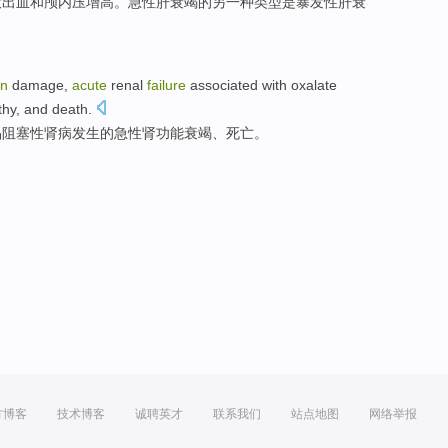
大出血
和
颅内压增高。急性肝衰竭的
另一种
类型
是
暴发性
肝
衰
in
damage
,
acute
renal
failure
associated with
oxalate
thy
, and
death
.
晶
阻塞性
肾病发生
的
急性
肾功能
衰竭
、
死亡
。
方博客
技术博客
诚聘英才
联系我们
站点地图
网络举报