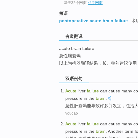
基于32个网页
-
相关网页
top
短语
postoperative acute brain failure
术
有道翻译
acute brain failure
急性脑衰竭
以上为机器翻译结果，长、整句建议使用
双语例句
Acute
liver
failure
can
cause
many
co
pressure in the
brain
.
急性
肝
衰竭
能
导致
许多
并发症
，
包括
youdao
Acute
liver
failure
can
cause
many
co
pressure in the
brain
.
Another
term f