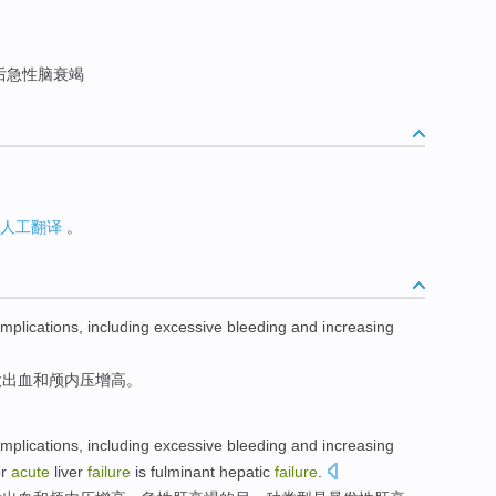
后急性脑衰竭
人工翻译
。
mplications
,
including
excessive bleeding
and
increasing
大出血
和颅内压增高。
mplications
,
including
excessive bleeding
and
increasing
or
acute
liver
failure
is
fulminant
hepatic
failure
.