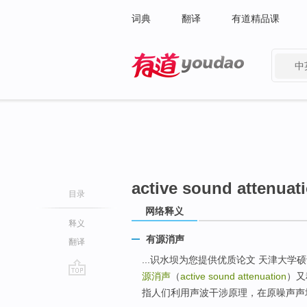
词典
翻译
有道精品课
中
有道 - 网易旗下搜索
active sound attenuat
目录
网络释义
释义
有源消声
翻译
...识水坝为您提供优质论文 天津大学硕
源消声
（
active sound attenuation
）又称
go
指人们利用声波干涉原理，在原噪声声场
top