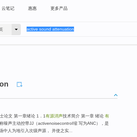
云笔记
惠惠
更多产品
英
ion
士论文 第一章绪论 1．1
有源消声
技术简介 第一章 绪论
有
噪声主动控带JJ（activenoisecontroI缩 写为ANC），是
中人为地引入次级声源， 并使之实...