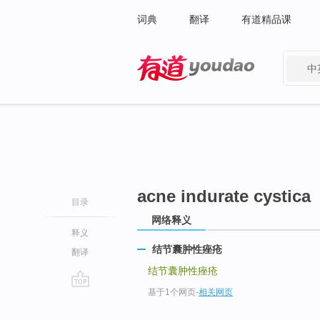
词典
翻译
有道精品课
中
有道 - 网易旗下搜索
acne indurate cystica
目录
网络释义
释义
结节囊肿性痤疮
翻译
结节囊肿性痤疮
基于1个网页
-
相关网页
go
top