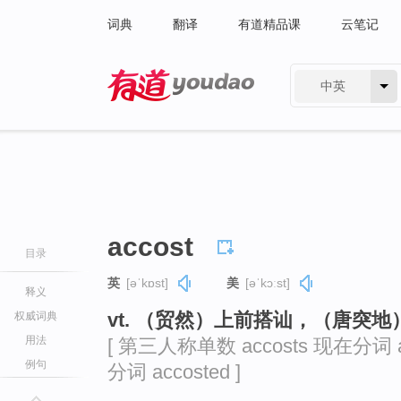
词典
翻译
有道精品课
云笔记
中英
有道 - 网易旗下搜索
accost
目录
英
[əˈkɒst]
美
[əˈkɔːst]
释义
vt. （贸然）上前搭讪，（唐突
权威词典
用法
[ 第三人称单数 accosts 现在分词 ac
例句
分词 accosted ]