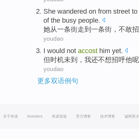
She
wandered on
from
street
to
of the
busy
people
.
她
从
一条街
走
到
一条街，
不敢
招
youdao
I
would
not
accost
him
yet
.
但时机
未
到，
我
还不想招呼
他
呢
youdao
更多双语例句
关于有道
Investors
有道智选
官方博客
技术博客
诚聘英