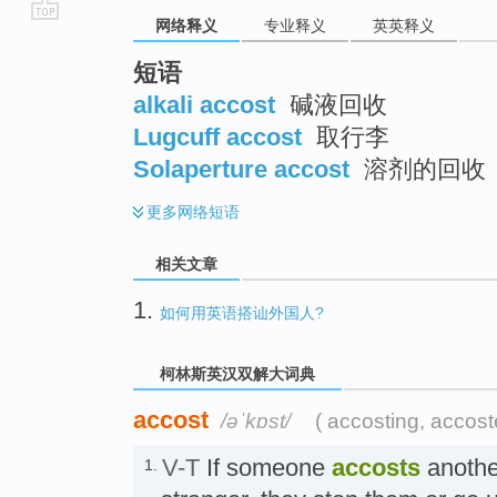
网络释义
专业释义
英英释义
go
top
短语
alkali accost
碱液回收
Lugcuff accost
取行李
Solaperture accost
溶剂的回收
更多
网络短语
相关文章
1.
如何用英语搭讪外国人?
柯林斯英汉双解大词典
accost
/əˈkɒst/
( accosting, accost
V-T
If someone
accosts
anothe
1.