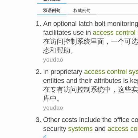
双语例句
权威例句
An
optional
latch
bolt
monitorin
facilitates use
in
access
control
在
访问
控制
系统里面，
一个
可选
态
和
帮助
。
youdao
In
proprietary
access
control
sy
entities
and their
attributes
is
ke
在
专有
访问
控制
系统中
，
这些
实
库中
。
youdao
Other
costs
include
the
office
co
security
systems
and
access
co