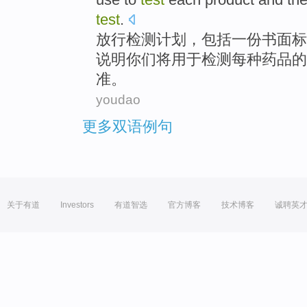
test
.
放行
检测
计划
，
包括
一份
书面
标
说明
你们
将
用于
检测
每种
药品
的
准
。
youdao
更多双语例句
关于有道
Investors
有道智选
官方博客
技术博客
诚聘英