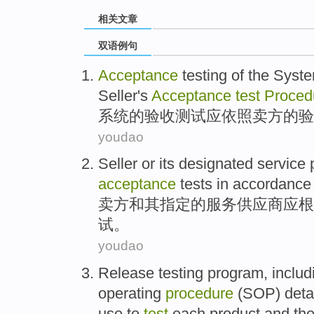
相关文章
双语例句
Acceptance
testing
of the
Syst
Seller's
Acceptance
test
Proced
系统
的
验收
测试
应
依照
卖方
的验
youdao
Seller
or
its
designated
service
acceptance
tests
in
accordance 
卖方
和
其
指定
的
服务
供应商
应
根
试
。
youdao
Release
testing
program
,
includ
operating
procedure
(
SOP
)
deta
use to
test
each
product
and
th