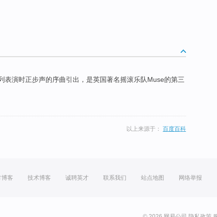
列表演时正步声的序曲引出，是英国著名摇滚乐队Muse的第三
以上来源于：
百度百科
方博客
技术博客
诚聘英才
联系我们
站点地图
网络举报
© 2026 网易公司
隐私政策