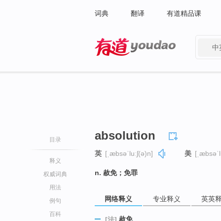
词典
翻译
有道精品课
中
有道 - 网易旗下搜索
absolution
目录
英
[ˌæbsəˈluːʃ(ə)n]
美
[ˌæbsəˈl
释义
n. 赦免；免罪
权威词典
用法
网络释义
专业释义
英英
例句
百科
赦免
[法]