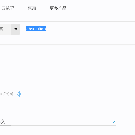
云笔记
惠惠
更多产品
英
uːʃ(ə)n]
释义