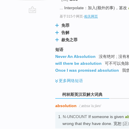
... Interpolate：加入(额外的事)，篡改
go
基于315个网页
-
相关网页
top
免罪
告解
赦免之罪
短语
Never An Absolution
没有绝对 ; 没有
will there be absolution
可不可以免除
Once I was promised absolution
我
更多
网络短语
柯林斯英汉双解大词典
absolution
/ˌæbsəˈluːʃən/
1.
N-UNCOUNT
If someone is given
a
wrong that they have done. 宽恕
[正