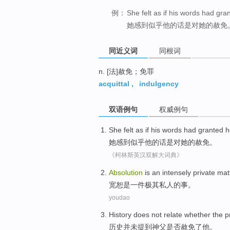
例：
She felt as if his words had gra
她感到似乎他的话是对她的赦免
同近义词
同根词
n. [法]赦免；免罪
acquittal
,
indulgency
双语例句
权威例句
She
felt
as if
his
words had
granted
h
她
感到
似乎
他
的话
是对
她
的赦免。
《柯林斯英汉双解大词典》
Absolution
is
an
intensely
private
mat
宽恕
是
一件
极其
私人
的
事
。
youdao
History
does not
relate
whether
the p
历史
并未
提到神父
是否
赦免
了
他
。