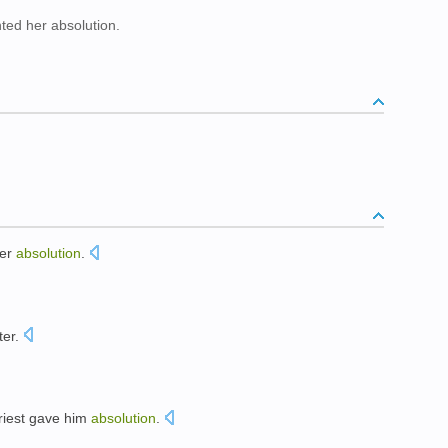
nted her absolution.
。
er
absolution
.
ter
.
riest gave
him
absolution
.