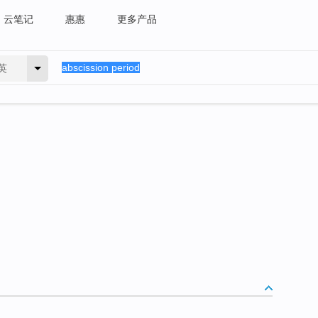
云笔记
惠惠
更多产品
英