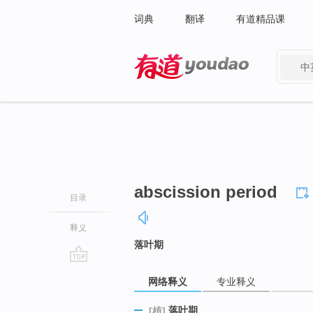
词典
翻译
有道精品课
中
有道 - 网易旗下搜索
abscission period
目录
释义
落叶期
go
网络释义
专业释义
top
落叶期
[植]