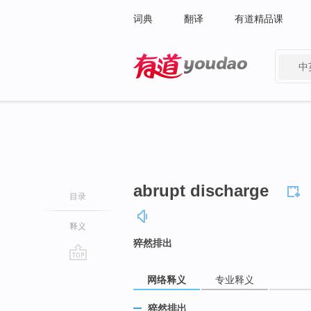
词典
翻译
有道精品课
中
有道 - 网易旗下搜索
abrupt discharge
目录
释义
猝然排出
go
网络释义
专业释义
top
猝然排出