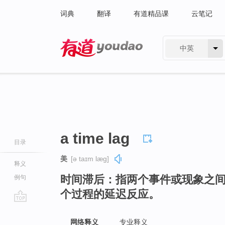
词典
翻译
有道精品课
云笔记
中英
有道 - 网易旗下搜索
a time lag
目录
美
[ə taɪm læɡ]
释义
时间滞后：指两个事件或现象之
例句
个过程的延迟反应。
go
top
网络释义
专业释义