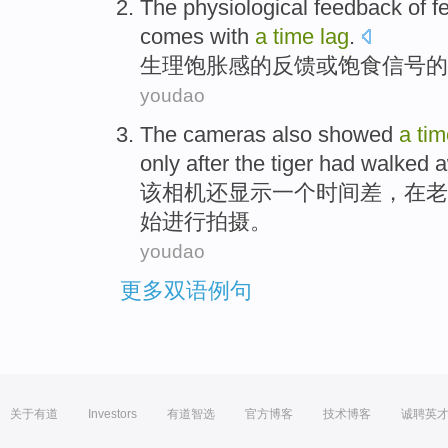
The
physiological
feedback
of
f
comes with
a
time
lag
.
生理
饱胀感
的
反馈
或
饱
食
信号
的
youdao
The
cameras
also
showed
a
ti
only
after
the
tiger had
walked a
该
相机
还
显示
一个
时间差
，在
老
始进行
拍摄
。
youdao
更多双语例句
关于有道
Investors
有道智选
官方博客
技术博客
诚聘英