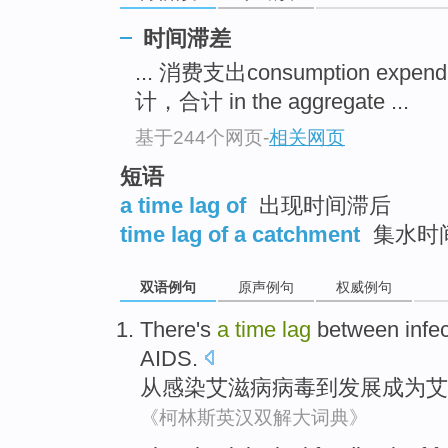
时间滞差
... 消费支出consumption expend
计，合计 in the aggregate ...
基于244个网页
-
相关网页
短语
a time lag of
出现时间滞后
time lag of a catchment
集水时
双语例句
原声例句
权威例句
There
's
a
time
lag
between
infe
AIDS
.
从
感染
艾滋病
病毒到
发展
成为艾
《柯林斯英汉双解大词典》