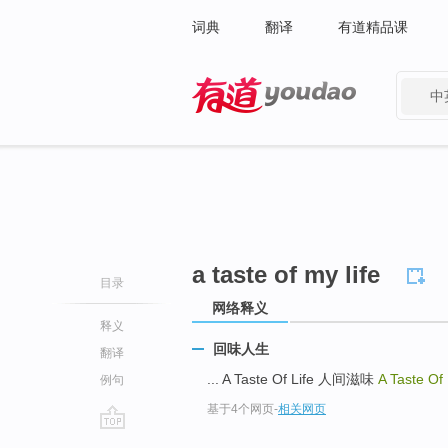
词典
翻译
有道精品课
中
有道 - 网易旗下搜索
a taste of my life
目录
网络释义
释义
回味人生
翻译
... A Taste Of Life 人间滋味
A Taste Of
例句
基于4个网页
-
相关网页
go