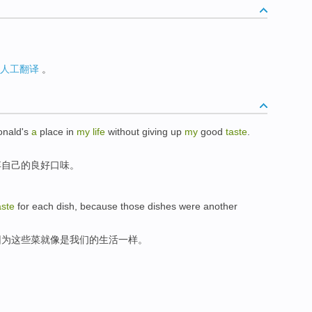
人工翻译
。
nald's
a
place
in
my
life
without
giving up
my
good
taste
.
弃
自己
的
良好
口味
。
aste
for
each
dish
,
because
those
dishes
were another
因为
这些
菜就
像是
我们
的
生活一样。