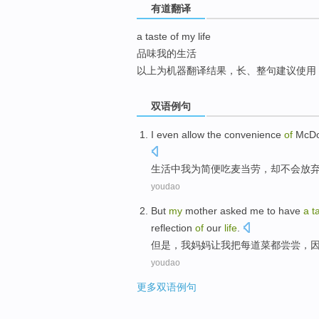
有道翻译
top
a taste of my life
品味我的生活
以上为机器翻译结果，长、整句建议使用
双语例句
I
even
allow the
convenience
of
McDo
生活
中
我
为
简便
吃
麦当劳
，
却不会
放
youdao
But
my
mother
asked
me
to
have
a
t
reflection
of
our
life
.
但是
，
我
妈妈
让
我
把
每
道菜
都
尝尝
，
youdao
更多双语例句