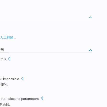
人工翻译
。
例句
 this.
ll
impossible
.
可能
的。
that takes
no
parameters
.
单
函数
。