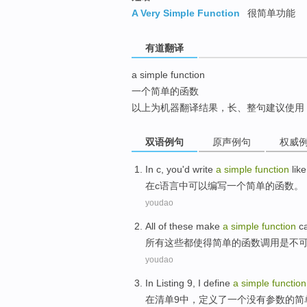
top
A Very Simple Function
很简单功能
有道翻译
a simple function
一个简单的函数
以上为机器翻译结果，长、整句建议使用
双语例句
原声例句
权威
In
c
,
you'd
write
a
simple
function
like
在
c语言
中
可以
编写
一个
简单
的
函数
。
youdao
All
of
these
make
a
simple
function
ca
所有
这些
都
使得
简单
的
函数
调用
是不
youdao
In
Listing
9
, I
define
a
simple
function
在
清单
9
中，
定义了
一个
没有
参数
的简