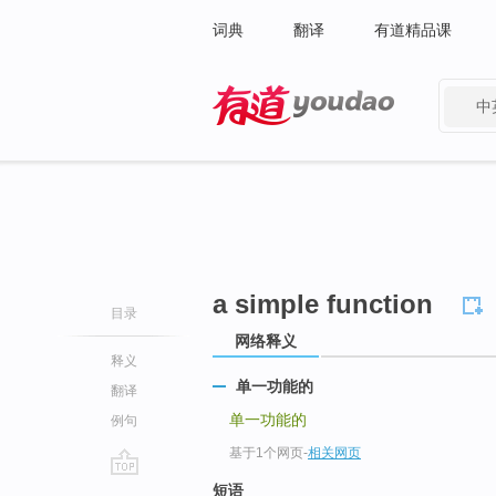
词典
翻译
有道精品课
中
有道 - 网易旗下搜索
a simple function
目录
网络释义
释义
单一功能的
翻译
单一功能的
例句
基于1个网页
-
相关网页
go
短语