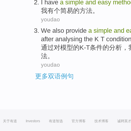
I
have
a
simple
and
easy
metho
我
有
个
简易
的
方法
。
youdao
We
also provide
a
simple
and
e
after analysing
the
K
T
conditio
通过
对
模型
的
K
-T条件的分析，
法
。
youdao
更多双语例句
关于有道
Investors
有道智选
官方博客
技术博客
诚聘英