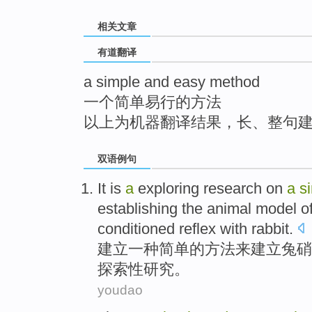
top
相关文章
有道翻译
a simple and easy method
一个简单易行的方法
以上为机器翻译结果，长、整句
双语例句
It
is
a
exploring
research on
a
s
establishing
the
animal
model
o
conditioned
reflex
with rabbit
.
建立
一
种
简单
的
方法
来建立
兔
硝
探索性
研究
。
youdao