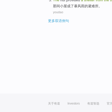
The
hut
provided
a
shelter
from
the
s
那
间小屋成了暴风雨的
避难所
。
youdao
更多双语例句
关于有道
Investors
有道智选
官