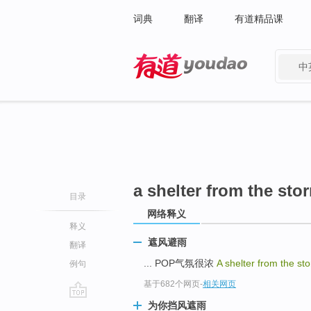
词典
翻译
有道精品课
中
有道 - 网易旗下搜索
a shelter from the sto
目录
网络释义
释义
遮风避雨
翻译
... POP气氛很浓
A shelter from the s
例句
基于682个网页
-
相关网页
为你挡风遮雨
go