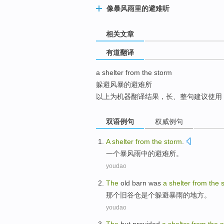
top
像暴风雨里的避难听
相关文章
有道翻译
a shelter from the storm
躲避风暴的避难所
以上为机器翻译结果，长、整句建议使用
双语例句
权威例句
A
shelter
from
the
storm
.
一个
暴风雨
中的
避难所
。
youdao
The
old
barn
was
a
shelter
from
the
那个
旧
谷仓
是个
躲避
暴雨
的地方。
youdao